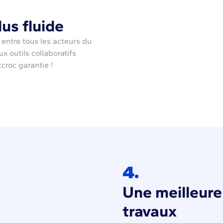
us fluide
entre tous les acteurs du
ux outils collaboratifs
ccroc garantie !
4.
Une meilleure 
travaux