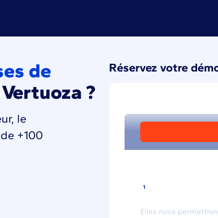
ses de
Réservez votre démo 
l Vertuoza ?
r, le
n de +100