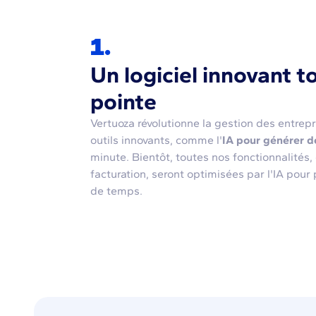
1.
Un logiciel innovant to
pointe
Vertuoza révolutionne la gestion des entrep
outils innovants, comme l'
IA pour générer d
minute. Bientôt, toutes nos fonctionnalités, 
facturation, seront optimisées par l'IA pour 
de temps.