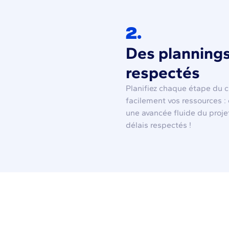
2.
Des plannings
respectés
Planifiez chaque étape du ch
facilement vos ressources :
une avancée fluide du projet
délais respectés !