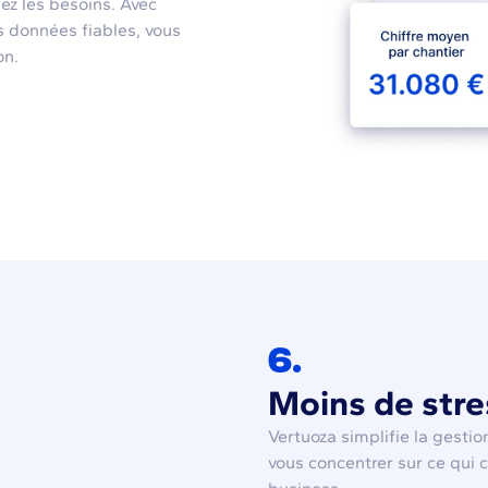
pez les besoins. Avec
s données fiables, vous
on.
6.
Moins de stre
Vertuoza simplifie la gesti
vous concentrer sur ce qui 