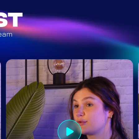
st
team