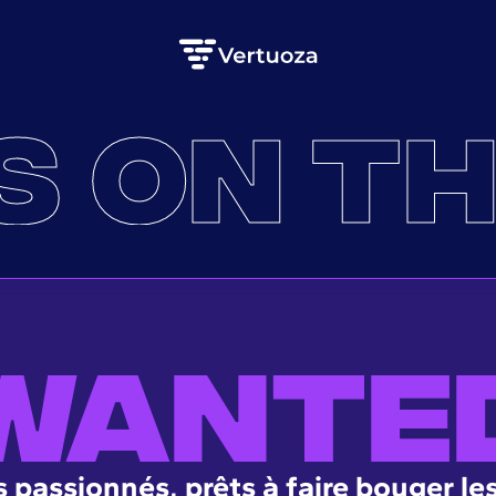
S ON TH
WANTE
 passionnés, prêts à faire bouger les