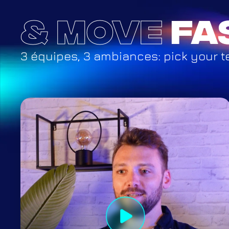
& Move
fa
3 équipes, 3 ambiances: pick your 