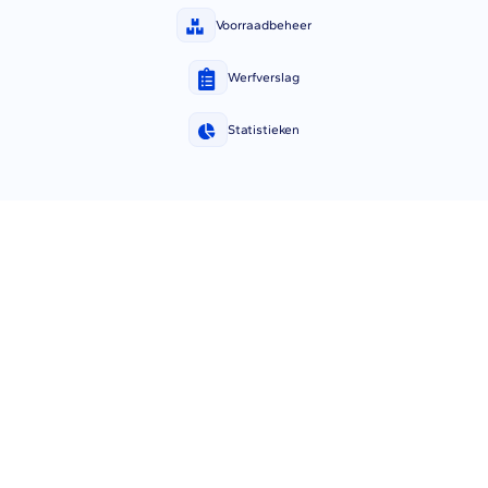
Voorraadbeheer
Werfverslag
Statistieken
🕓
Soepelheid in je offertes en facturen
Vertuoza is de oplossing om snel overtuigende offertes
te versturen, inclusief commerciële follow-
upmogelijkheden.
🗓️
Nauwkeurig plannen
Een unieke planningsfunctie om onverwachte