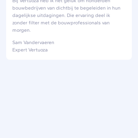
Bij Vertuoza heb ik het geluk om honderden
bouwbedrijven van dichtbij te begeleiden in hun
dagelijkse uitdagingen. Die ervaring deel ik
zonder filter met de bouwprofessionals van
morgen.
Sam Vandervaeren
Expert Vertuoza
Laten we samen bekijken welke
oplossing het best past bij jouw
opleiding