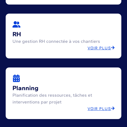
RH
Une gestion RH connectée à vos chantiers
VOIR PLUS
Planning
Planification des ressources, tâches et
interventions par projet
VOIR PLUS