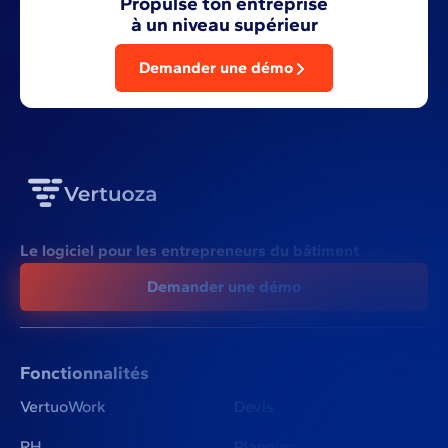
Propulse ton entreprise
à un niveau supérieur
Demander une démo
Le logiciel pour les entrepreneurs du bâtiment
Demander une démo
Fonctionnalités
VertuoWork
Devis
RH
Planning