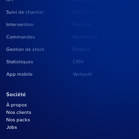
Suivi de chantier
Bibliothèques de prix
Intervention
Factures
Commandes
Rentabilité
Gestion de stock
Finance
Statistiques
CRM
App mobile
VertuoAI
Société
À propos
Nos clients
Nos packs
Jobs