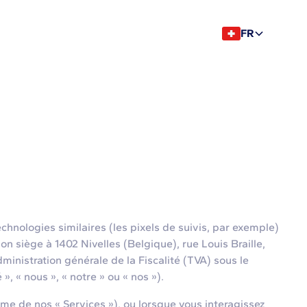
FR
chnologies similaires (les pixels de suivis, par exemple)
 siège à 1402 Nivelles (Belgique), rue Louis Braille,
inistration générale de la Fiscalité (TVA) sous le
, « nous », « notre » ou « nos »).
 de nos « Services »), ou lorsque vous interagissez