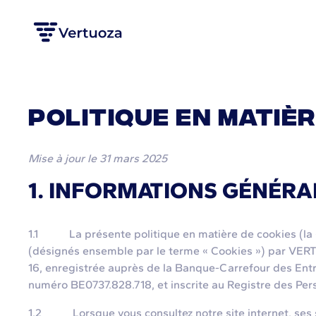
POLITIQUE EN MATIÈ
Mise à jour le 31 mars 2025
1. INFORMATIONS GÉNÉRA
1.1 La présente politique en matière de cookies (la « Po
(désignés ensemble par le terme « Cookies ») par VERTUO
16, enregistrée auprès de la Banque-Carrefour des Entre
numéro BE0737.828.718, et inscrite au Registre des Perso
1.2 Lorsque vous consultez notre site internet, ses s