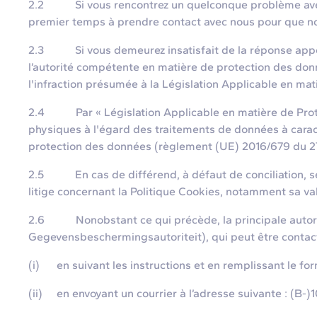
2.2 Si vous rencontrez un quelconque problème avec not
premier temps à prendre contact avec nous pour que n
2.3 Si vous demeurez insatisfait de la réponse apport
l’autorité compétente en matière de protection des donné
l'infraction présumée à la Législation Applicable en ma
2.4 Par « Législation Applicable en matière de Protecti
physiques à l'égard des traitements de données à caract
protection des données (règlement (UE) 2016/679 du 27 a
2.5 En cas de différend, à défaut de conciliation, seu
litige concernant la Politique Cookies, notamment sa val
2.6 Nonobstant ce qui précède, la principale autorité
Gegevensbeschermingsautoriteit), qui peut être contac
(i) en suivant les instructions et en remplissant le fo
(ii) en envoyant un courrier à l’adresse suivante : (B-)1