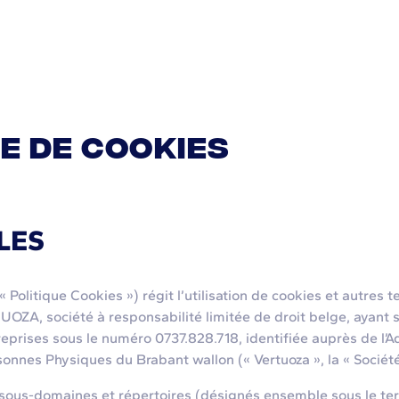
RE DE COOKIES
LES
litique Cookies ») régit l’utilisation de cookies et autres te
ZA, société à responsabilité limitée de droit belge, ayant son
prises sous le numéro 0737.828.718, identifiée auprès de l’Adm
nnes Physiques du Brabant wallon (« Vertuoza », la « Société »
ous-domaines et répertoires (désignés ensemble sous le terme