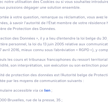
re utilisation des Cookies ou si vous souhaitez introduire 
ous puissions dégager une solution ensemble.
ée à votre question, remarque ou réclamation, vous avez le 
es, à savoir l'autorité de l'État membre de votre résidence hab
tière de Protection des Données.
on des Données », il y a lieu d’entendre la loi belge du 30 ju
ère personnel, la loi du 13 juin 2005 relative aux communicat
vril 2016, mieux connu sous l’abréviation « RGPD »), y compr
ls les cours et tribunaux francophones du ressort territoria
idité, son interprétation, son exécution ou son extinction pou
 de protection des données est l'Autorité belge de Protecti
tée par les moyens de communication suivants :
rmulaire accessible via ce
lien
;
000 Bruxelles, rue de la presse, 35 ;