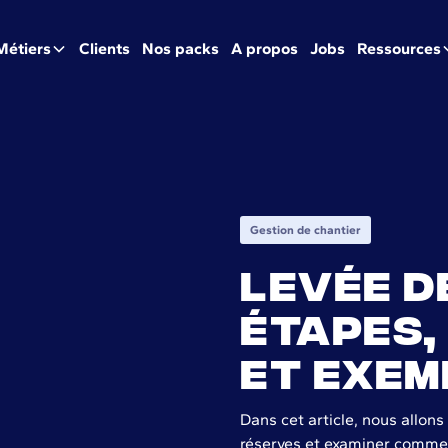
Métiers
Clients
Nos packs
A propos
Jobs
Ressources
Gestion de chantier
Levée d
étapes,
et exem
Dans cet article, nous allons
réserves et examiner comment