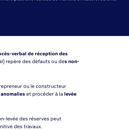
ocès-verbal de réception des
inal) repère des défauts ou de
s non-
trepreneur ou le constructeur
s anomalies
et procéder à la
levée
non-levée des réserves peut
initive des travaux.