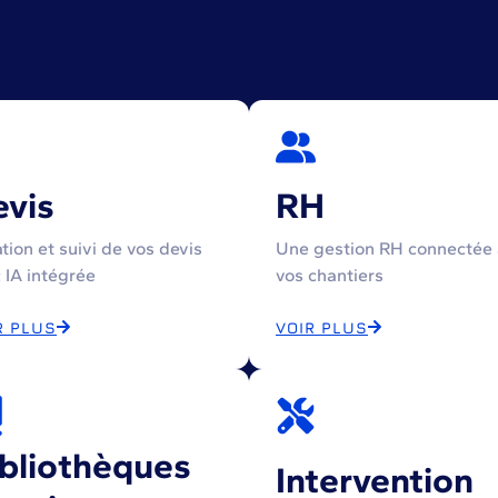
evis
RH
tion et suivi de vos devis
Une gestion RH connectée 
 IA intégrée
vos chantiers
R PLUS
VOIR PLUS
bliothèques
Intervention