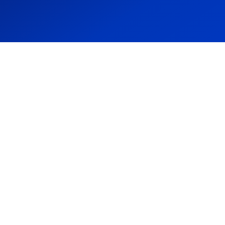
Les Statistiques Géné
Devenez totalement autonome sur l’analyse de vos résultat
paiements à recevoir, nombre de chantiers en cours, et 