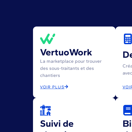
VertuoWork
D
La marketplace pour trouver
Créa
des sous-traitants et des
avec
chantiers
VOIR PLUS
VOI
Suivi de
Bi