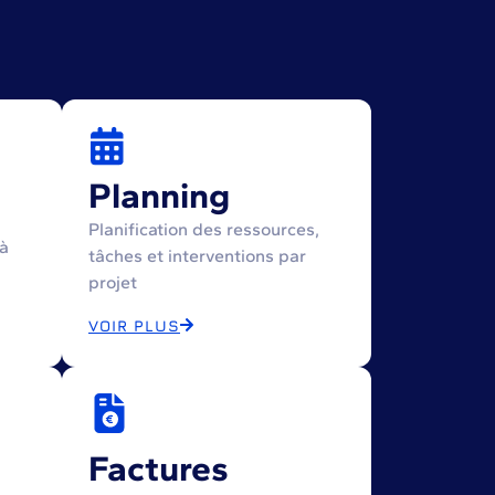
Planning
Planification des ressources,
à
tâches et interventions par
projet
VOIR PLUS
Factures