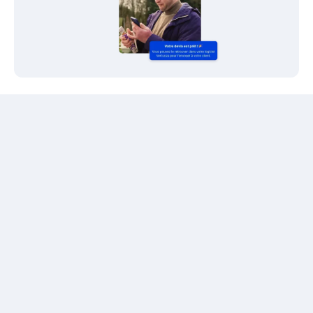
Gérez vos commandes matériaux sur le
terrain
Accédez et gérez toutes vos commandes matériaux
directement depuis votre appareil mobile, où que vous
soyez. Visualisez les commandes existantes, créez-en de
nouvelles et mettez à jour le statut de livraison en
temps réel, pour une gestion complète et fluide.