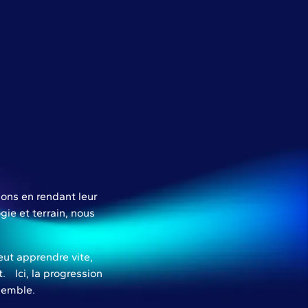
ions en rendant leur
gie et terrain, nous
eut apprendre vite,
. Ici, la progression
nsemble.