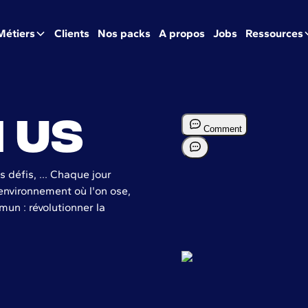
Métiers
Clients
Nos packs
A propos
Jobs
Ressources
 us
s défis, ... Chaque jour
 environnement où l'on ose,
un : révolutionner la