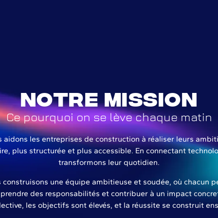
Notre mission
Ce pourquoi on se lève chaque matin
 aidons les entreprises de construction à réaliser leurs ambit
ire, plus structurée et plus accessible. En connectant technolo
transformons leur quotidien.
us construisons une équipe ambitieuse et soudée, où chacun p
prendre des responsabilités et contribuer à un impact concret
lective, les objectifs sont élevés, et la réussite se construit e