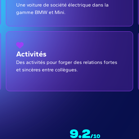
Une voiture de société électrique dans la
gamme BMW et Mini.
Activités
Des activités pour forger des relations fortes
et sincères entre collègues.
9.2
/10