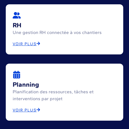
RH
Une gestion RH connectée à vos chantiers
VOIR PLUS
Planning
Planification des ressources, tâches et
interventions par projet
VOIR PLUS