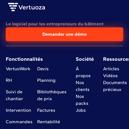
Le logiciel pour les entrepreneurs du bâtiment
Demander une démo
Fonctionnalités
Société
Ressource
VertuoWork
Devis
À
Articles
propos
Vidéos
RH
Planning
Nos
Documents
clients
précieux
Suivi de
Bibliothèques
Nos
chantier
de prix
packs
Intervention
Factures
Jobs
Commandes
Rentabilité