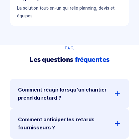
La solution tout-en-un qui relie planning, devis et
équipes.
FAQ
Les questions
fréquentes
Comment réagir lorsqu'un chantier
prend du retard ?
En analysant immédiatement l'impact sur les
Comment anticiper les retards
tâches liées grâce aux dépendances, puis en
replanifiant en quelques clics. Les équipes
fournisseurs ?
concernées sont prévenues automatiquement.