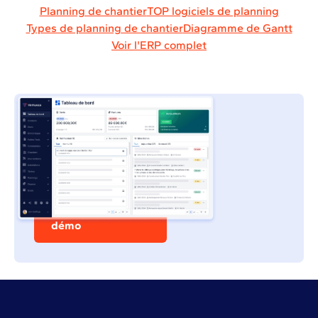
Planning de chantier
TOP logiciels de planning
Types de planning de chantier
Diagramme de Gantt
Voir l'ERP complet
Reprenez le contrôle sur
la gestion de vos
chantiers et de votre
entreprise
Demander une
démo