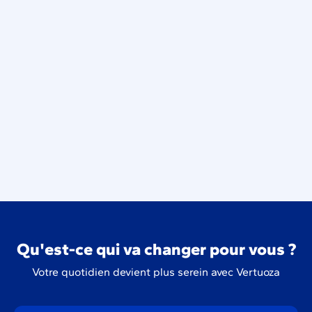
La solution ultime pour une
vision à 360°
sur
votre activité avec la gestion des stocks.
Qu'est-ce qui va changer pour vous ?
Votre quotidien devient plus serein avec Vertuoza