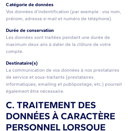
Catégorie de données
Vos données d’indentification (par exemple : vos nom,
prénom, adresse e-mail et numéro de téléphone).
Durée de conservation
Les données sont traitées pendant une durée de
maximum deux ans à dater de la clôture de votre
compte.
Destinataire(s)
La communication de vos données à nos prestataires
de service et sous-traitants (prestataires
informatiques, emailing et publipostage, etc.) pourrait
également être nécessaire.
C. TRAITEMENT DES
DONNÉES À CARACTÈRE
PERSONNEL LORSQUE