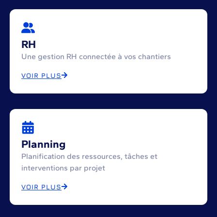
RH
Une gestion RH connectée à vos chantiers
VOIR PLUS
Planning
Planification des ressources, tâches et
interventions par projet
VOIR PLUS