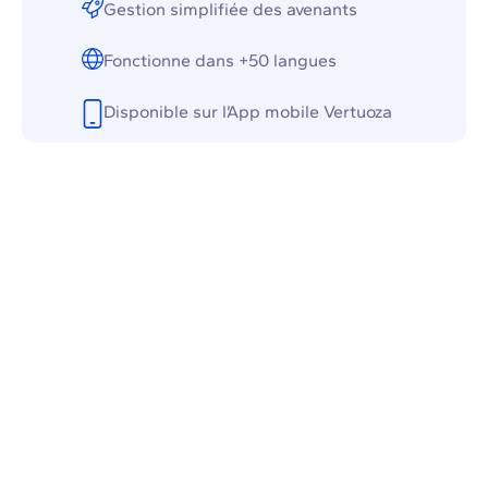
Gestion simplifiée des avenants
Fonctionne dans +50 langues
Disponible sur l’App mobile Vertuoza
Dictez votre devis et l’IA le crée en 30
sec !
Pendant la visite de chantier, servez-vous de l’app
mobile Vertuoza pour expliquer votre projet à l’assistant,
dans la langue que vous souhaitez. En 30 secondes,
vous obtenez un devis pro et clair ! Vous avez la