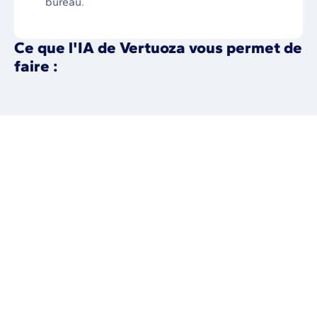
bureau.
Ce que l'IA de Vertuoza vous permet de
faire :
Dans quelles langues est disponible la
commande vocale intelligente de Vertuoza ?
La création de devis avec IA est disponible dans