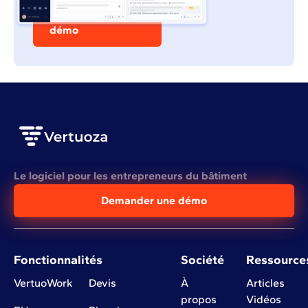
Demander une
démo
Le logiciel pour les entrepreneurs du bâtiment
Demander une démo
Fonctionnalités
Société
Ressource
VertuoWork
Devis
À
Articles
propos
Vidéos