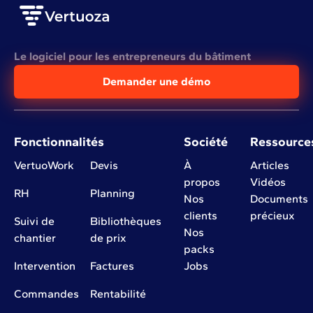
Le logiciel pour les entrepreneurs du bâtiment
Demander une démo
Fonctionnalités
Société
Ressource
VertuoWork
Devis
À
Articles
propos
Vidéos
RH
Planning
Nos
Documents
clients
précieux
Suivi de
Bibliothèques
Nos
chantier
de prix
packs
Intervention
Factures
Jobs
Commandes
Rentabilité