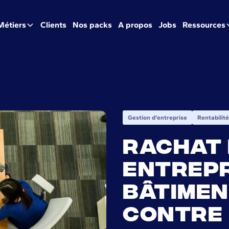
Métiers
Clients
Nos packs
A propos
Jobs
Ressources
Gestion d'entreprise
Rentabilité
Rachat 
entrepr
bâtiment
contre