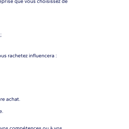
eprise que vous choisissez de
;
us rachetez influencera :
re achat.
e.
à vos compétences ou à vos