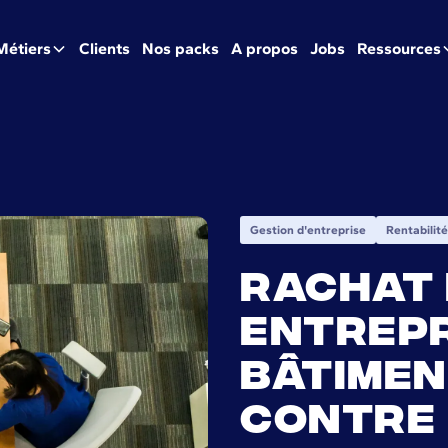
Métiers
Clients
Nos packs
A propos
Jobs
Ressources
Gestion d'entreprise
Rentabilité
Rachat 
entrepr
bâtiment
contre