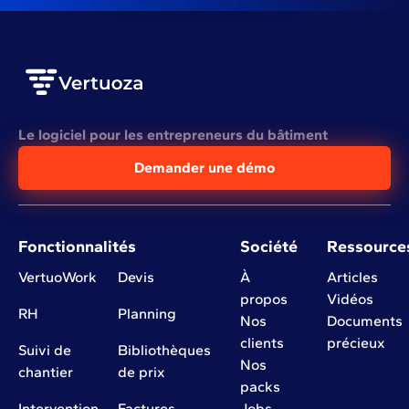
Le logiciel pour les entrepreneurs du bâtiment
Demander une démo
Fonctionnalités
Société
Ressource
VertuoWork
Devis
À
Articles
propos
Vidéos
RH
Planning
Nos
Documents
clients
précieux
Suivi de
Bibliothèques
Nos
chantier
de prix
packs
Intervention
Factures
Jobs