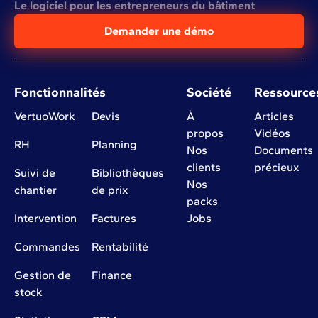
Le logiciel pour les entrepreneurs du bâtiment
Demander une démo
Fonctionnalités
Société
Ressource
VertuoWork
Devis
À
Articles
propos
Vidéos
RH
Planning
Nos
Documents
clients
précieux
Suivi de
Bibliothèques
Nos
chantier
de prix
packs
Intervention
Factures
Jobs
Commandes
Rentabilité
Gestion de
Finance
stock