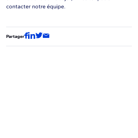
contacter notre équipe.
Partager
Voir les autres épisodes de la série
Ces vidéos pourraient aussi vous
intéresser