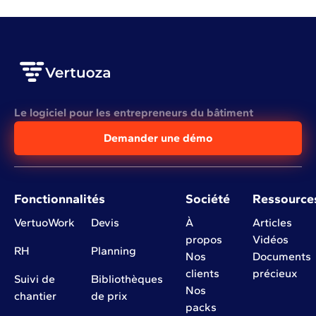
Le logiciel pour les entrepreneurs du bâtiment
Demander une démo
Fonctionnalités
Société
Ressource
VertuoWork
Devis
À
Articles
propos
Vidéos
RH
Planning
Nos
Documents
clients
précieux
Suivi de
Bibliothèques
Nos
chantier
de prix
packs