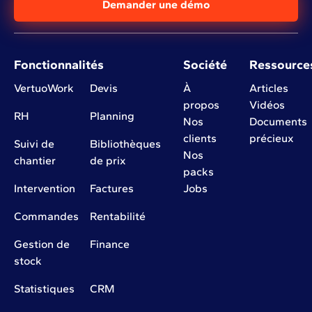
Demander une démo
Fonctionnalités
Société
Ressource
VertuoWork
Devis
À
Articles
propos
Vidéos
RH
Planning
Nos
Documents
clients
précieux
Suivi de
Bibliothèques
Nos
chantier
de prix
packs
Intervention
Factures
Jobs
Commandes
Rentabilité
Gestion de
Finance
stock
Statistiques
CRM