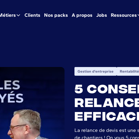
Métiers
Clients
Nos packs
A propos
Jobs
Ressources
Gestion d'entreprise
Rentabilité
5 conse
relance
efficac
ur une relance de devis super efficace
La relance de devis est une 
de chantiers ! On vous 5 cons