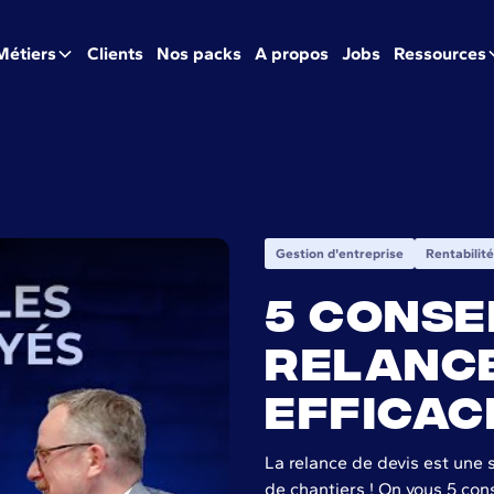
Métiers
Clients
Nos packs
A propos
Jobs
Ressources
Gestion d'entreprise
Rentabilité
5 conse
relance
efficac
ur une relance de devis super efficace
La relance de devis est une 
de chantiers ! On vous 5 cons