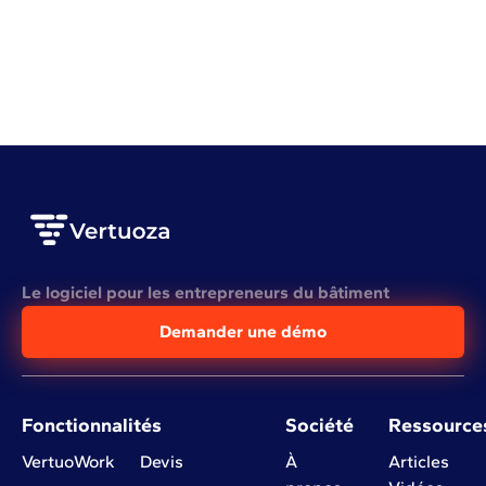
Mieux planifier ses chantiers pour mieux gagner
VOIR L'ARTICLE COMPLET
Le logiciel pour les entrepreneurs du bâtiment
Demander une démo
Fonctionnalités
Société
Ressource
VertuoWork
Devis
À
Articles