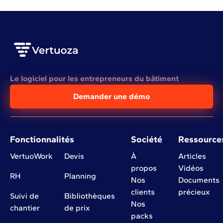
Le logiciel pour les entrepreneurs du bâtiment
Demander une démo
Fonctionnalités
Société
Ressource
VertuoWork
Devis
À
Articles
propos
Vidéos
RH
Planning
Nos
Documents
clients
précieux
Suivi de
Bibliothèques
Nos
chantier
de prix
packs