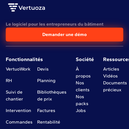
Le logiciel pour les entrepreneurs du bâtiment
Demander une démo
Fonctionnalités
Société
Ressource
VertuoWork
Devis
À
Articles
propos
Vidéos
RH
Planning
Nos
Documents
clients
précieux
Suivi de
Bibliothèques
Nos
chantier
de prix
packs
Intervention
Factures
Jobs
Commandes
Rentabilité