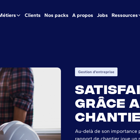
Métiers
Clients
Nos packs
A propos
Jobs
Ressources
Gestion d'entreprise
Satisfa
grâce a
chanti
Au-delà de son importance po
rapport de chantier joue un r