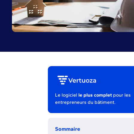
Le logiciel
le plus complet
pour les
entrepreneurs du bâtiment.
Sommaire