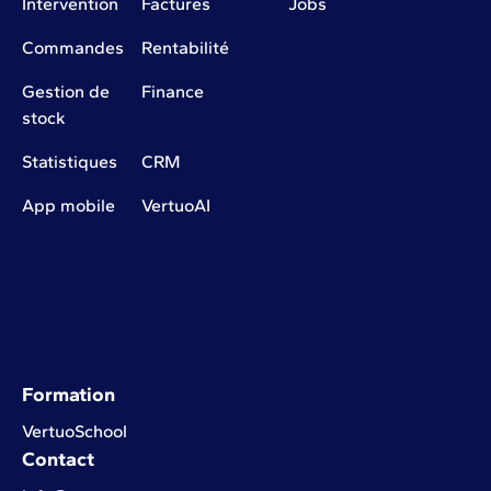
Intervention
Factures
Jobs
Commandes
Rentabilité
Gestion de
Finance
stock
Statistiques
CRM
App mobile
VertuoAI
Formation
VertuoSchool
Contact