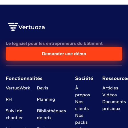
Le logiciel pour les entrepreneurs du bâtiment
Demander une démo
Fonctionnalités
Société
Ressource
VertuoWork
Devis
À
Articles
propos
Vidéos
RH
Planning
Nos
Documents
clients
précieux
Suivi de
Bibliothèques
Nos
chantier
de prix
packs