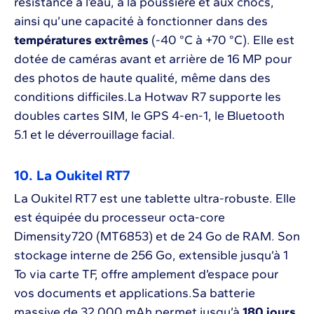
résistance à l’eau, à la poussière et aux chocs,
ainsi qu’une capacité à fonctionner dans des
températures extrêmes
(-40 °C à +70 °C). Elle est
dotée de caméras avant et arrière de 16 MP pour
des photos de haute qualité, même dans des
conditions difficiles.La Hotwav R7 supporte les
doubles cartes SIM, le GPS 4-en-1, le Bluetooth
5.1 et le déverrouillage facial.
10. La Oukitel RT7
La Oukitel RT7 est une tablette ultra-robuste. Elle
est équipée du processeur octa-core
Dimensity720 (MT6853) et de 24 Go de RAM. Son
stockage interne de 256 Go, extensible jusqu’à 1
To via carte TF, offre amplement d’espace pour
vos documents et applications.Sa batterie
massive de 32 000 mAh permet jusqu’à
180 jours