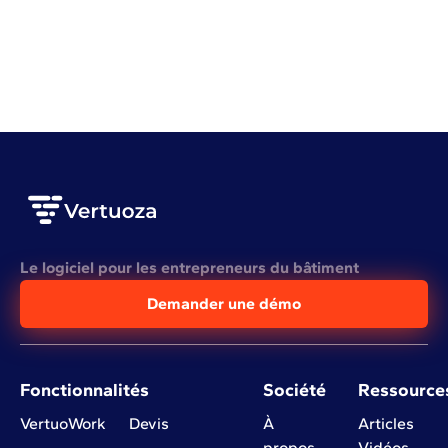
Mieux planifier ses chantiers pour mieux gagner
VOIR L'ARTICLE COMPLET
Le logiciel pour les entrepreneurs du bâtiment
Demander une démo
Fonctionnalités
Société
Ressource
VertuoWork
Devis
À
Articles
propos
Vidéos