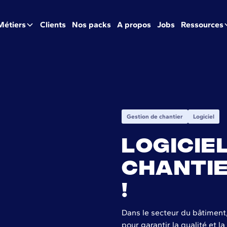
Métiers
Clients
Nos packs
A propos
Jobs
Ressources
Gestion de chantier
Logiciel
Logicie
chantie
!
Dans le secteur du bâtiment,
pour garantir la qualité et l