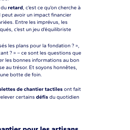
d du
retard
, c’est ce qu’on cherche à
d peut avoir un impact financier
riées. Entre les imprévus, les
és, c’est un jeu d’équilibriste
és les plans pour la fondation ? »,
tant ? » – ce sont les questions que
ver les bonnes informations au bon
e au trésor. Et soyons honnêtes,
une botte de foin.
blettes de chantier tactiles
ont fait
relever certains
défis
du quotidien
antier pour les artisans