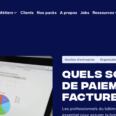
Métiers
Clients
Nos packs
A propos
Jobs
Ressources
Gestion d'entreprise
Organisati
Quels s
de paie
facture
Les professionnels du bâtime
essentiel pour assurer la bo