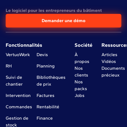
Le logiciel pour les entrepreneurs du bâtiment
Demander une démo
Fonctionnalités
Société
Ressource
VertuoWork
Devis
À
Articles
propos
Vidéos
RH
Planning
Nos
Documents
clients
précieux
Suivi de
Bibliothèques
Nos
chantier
de prix
packs
Intervention
Factures
Jobs
Commandes
Rentabilité
Gestion de
Finance
stock