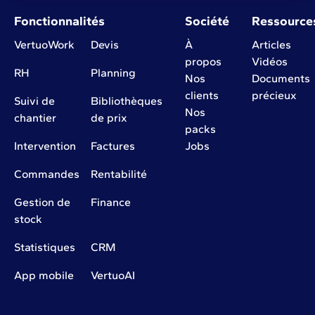
Fonctionnalités
Société
Ressource
VertuoWork
Devis
À
Articles
propos
Vidéos
RH
Planning
Nos
Documents
clients
précieux
Suivi de
Bibliothèques
Nos
chantier
de prix
packs
Intervention
Factures
Jobs
Commandes
Rentabilité
Gestion de
Finance
stock
Statistiques
CRM
App mobile
VertuoAI