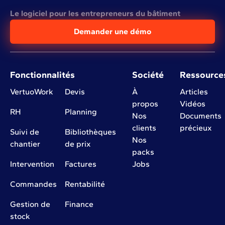
Le logiciel pour les entrepreneurs du bâtiment
Demander une démo
Fonctionnalités
Société
Ressource
VertuoWork
Devis
À
Articles
propos
Vidéos
RH
Planning
Nos
Documents
clients
précieux
Suivi de
Bibliothèques
Nos
chantier
de prix
packs
Intervention
Factures
Jobs
Commandes
Rentabilité
Gestion de
Finance
stock