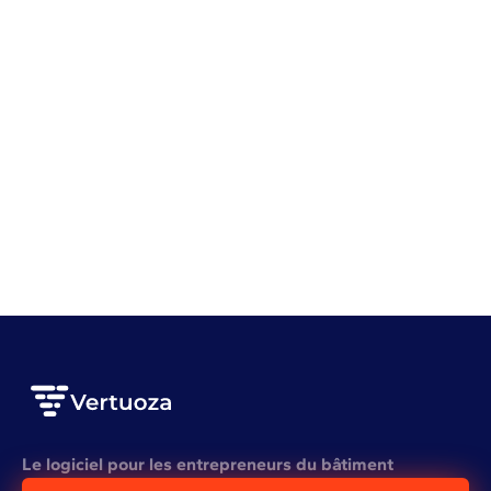
Gestion de chantier
Gestion d'entreprise
Top 10 des applications de suivi de chantier du
bâtiment en 2026
VOIR L'ARTICLE COMPLET
Le logiciel pour les entrepreneurs du bâtiment