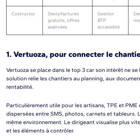
Costructor
Devis/factures
Gestion
Dev
gratuits, offres
BTP
mo
avancées
accessible
1. Vertuoza, pour connecter le chanti
Vertuoza se place dans le top 3 car son intérêt ne se l
solution relie les chantiers au planning, aux document
rentabilité.
Particulièrement utile pour les artisans, TPE et PME 
dispersées entre SMS, photos, carnets et tableurs.
même environnement. Le dirigeant visualise plus vite
et les éléments à contrôler.