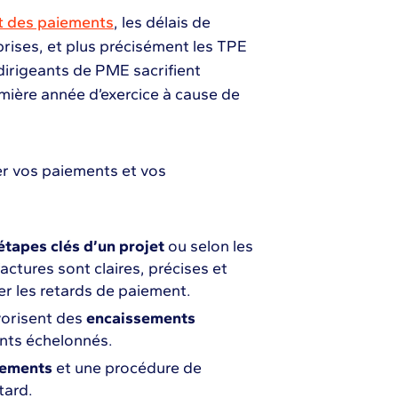
et des paiements
, les délais de
prises, et plus précisément les TPE
irigeants de PME sacrifient
emière année d’exercice à cause de
ser vos paiements et vos
étapes clés d’un projet
ou selon les
ctures sont claires, précises et
er les retards de paiement.
vorisent des
encaissements
nts échelonnés.
iements
et une procédure de
tard.