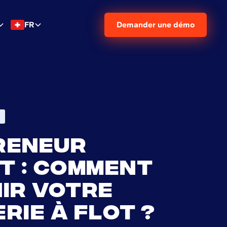
FR
Demander une démo
reneur
t : comment
ir votre
rie à flot ?