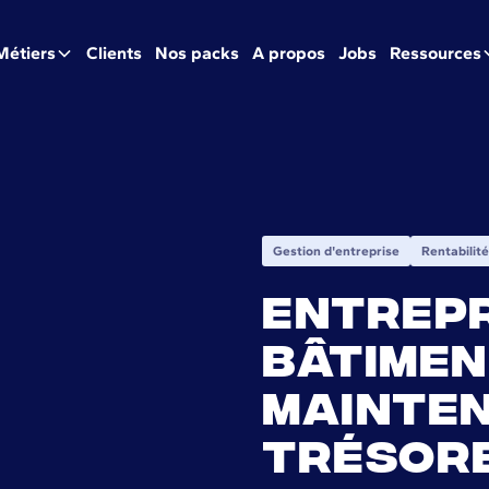
Métiers
Clients
Nos packs
A propos
Jobs
Ressources
Gestion d'entreprise
Rentabilité
Entrep
bâtimen
mainten
trésore