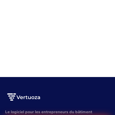
Gestion d'entreprise
Rentabilité
Gestion de stock BTP : 7 erreurs qui vous coûtent
cher
VOIR L'ARTICLE COMPLET
Le logiciel pour les entrepreneurs du bâtiment