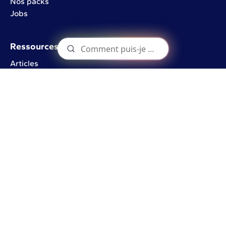
Nos packs
Jobs
Ressources
Articles
Vidéos
Documents précieux
Formation
VertuoSchool
Contact
info@vertuoza.com
Rue de l'Industrie 22
1402 Nivelles