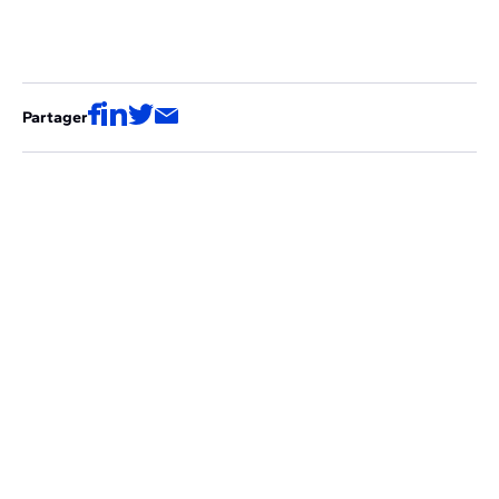
Partager
Ces articles pourraient aussi vous
intéresser
SALES
Démos personnalisées et clôtures réussies : le
quotidien de Loïc, Senior Account Executive chez
Vertuoza