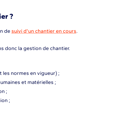
ier ?
on de
suivi d'un chantier en cours
.
ns donc la gestion de chantier.
t les normes en vigueur) ;
umaines et matérielles ;
on ;
ion ;