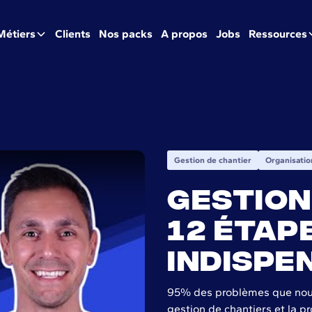
Métiers
Clients
Nos packs
A propos
Jobs
Ressources
Gestion de chantier
Organisatio
Gestion
12 étap
indispe
antier : 12 étapes indispensables !
95% des problèmes que nous
gestion de chantiers et la p