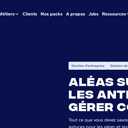
Métiers
Clients
Nos packs
A propos
Jobs
Ressources
Gestion d'entreprise
Gestion de
Aléas s
les ant
gérer c
Tout ce que vous devez savoir
astuces pour les gérer et le