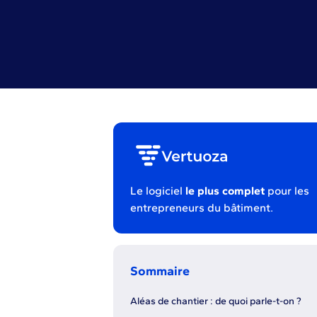
Le logiciel
le plus complet
pour les
entrepreneurs du bâtiment.
Sommaire
Aléas de chantier : de quoi parle-t-on ?