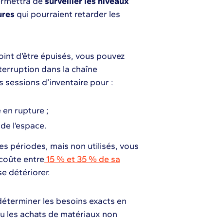
ermettra de
surveiller les niveaux
tures
qui pourraient retarder les
oint d’être épuisés, vous pouvez
terruption dans la chaîne
 sessions d’inventaire pour :
 en rupture ;
r de l’espace.
es périodes, mais non utilisés, vous
 coûte entre
15 % et 35 % de sa
e détériorer.
 déterminer les besoins exacts en
ou les achats de matériaux non