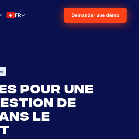
FR
Demander une démo
on
es pour une
estion de
ans le
nt