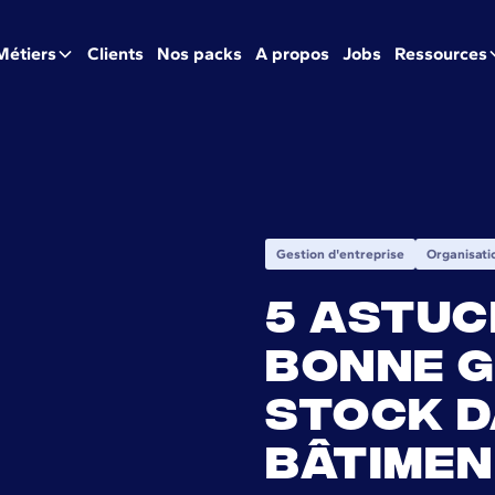
Métiers
Clients
Nos packs
A propos
Jobs
Ressources
Gestion d'entreprise
Organisati
5 astuc
bonne g
stock d
bâtime