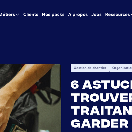
Métiers
Clients
Nos packs
A propos
Jobs
Ressources
Gestion de chantier
Organisatio
6 astuc
trouver
traitan
garder