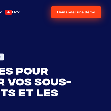
FR
Demander une démo
n
es pour
 vos sous-
ts et les