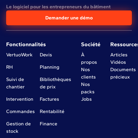
Le logiciel pour les entrepreneurs du bâtiment
Demander une démo
Fonctionnalités
Société
Ressource
VertuoWork
Devis
À
Articles
propos
Vidéos
RH
Planning
Nos
Documents
clients
précieux
Suivi de
Bibliothèques
Nos
chantier
de prix
packs
Intervention
Factures
Jobs
Commandes
Rentabilité
Gestion de
Finance
stock