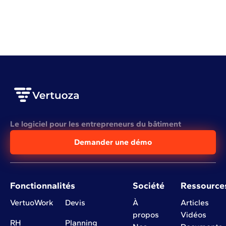
VOIR L'ARTICLE COMPLET
Le logiciel pour les entrepreneurs du bâtiment
Demander une démo
Fonctionnalités
Société
Ressource
VertuoWork
Devis
À
Articles
propos
Vidéos
RH
Planning